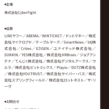
◾️主催
株式会社CyberFight
◾️協賛
LINEヤフー／ABEMA／WINTICKET／ドットマネー／株式
会社マイクロアド／テーブルマーク／SmartNews／bfj株
式会社／Criteo／EZIGEN／ユナイテッド株式会社／
SOKKIN／YES株式会社／株式会社HRBrain／ジョブアン
テナ／てんじく株式会社／株式会社デジタルアークス／ウ
ルラ／株式会社ビットミックス／Playio／DOTZ株式会社
／株式会社YOUTRUST／株式会社サイバー・バズ／株式
会社スプリングフィールド／株式会社ロットネスト／ザ・リ
ーヴ
◾️お問合せ