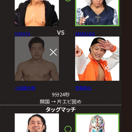
VS
HAYATA
AMAKUSA
小田嶋大樹
宮脇純太
9分24秒
開国 → 片エビ固め
タッグマッチ