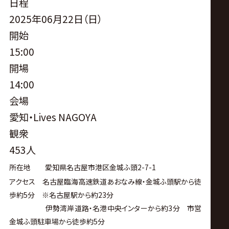
サ
日程
2025年06月22日（日）
イ
開始
15:00
ト
開場
14:00
会場
愛知・Lives NAGOYA
観衆
453人
所在地 愛知県名古屋市港区金城ふ頭
2-7-1
アクセス 名古屋臨海高速鉄道あおなみ線・金城ふ頭駅から徒
歩約
5
分 ※名古屋駅から約
23
分
伊勢湾岸道路・名港中央インターから約
3
分 市営
金城ふ頭駐車場から徒歩約
5
分