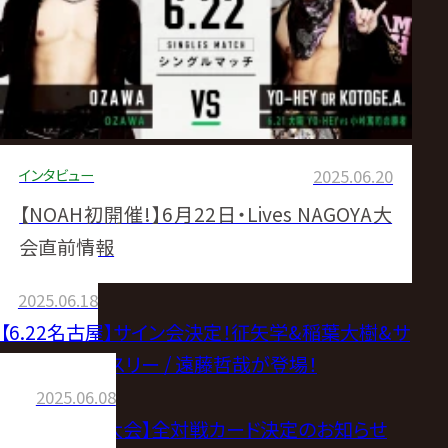
インタビュー
2025.06.20
【NOAH初開催!】6月22日・Lives NAGOYA大
会直前情報
2025.06.18
【6.22名古屋】サイン会決定！征矢学&稲葉大樹&サ
クソン・ハックスリー / 遠藤哲哉が登場！
2025.06.08
【6.22名古屋大会】全対戦カード決定のお知らせ