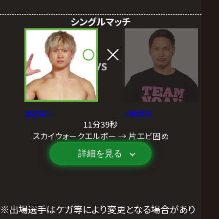
シングルマッチ
VS
清宮海斗
小峠篤司
11分39秒
スカイウォークエルボー → 片エビ固め
詳細を見る
※出場選手はケガ等により変更となる場合があり