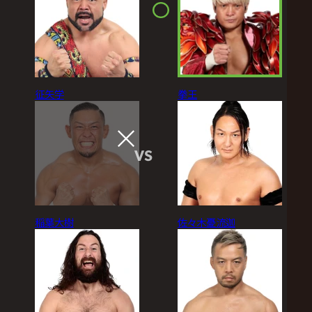
征矢学
拳王
VS
稲葉大樹
佐々木憂流迦