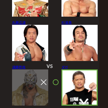
丸藤正道
杉浦貴
VS
遠藤哲哉
ダガ