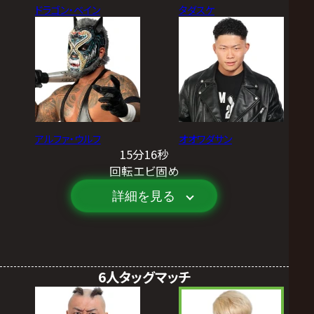
ドラゴン・ベイン
タダスケ
アルファ・ウルフ
オオワダサン
15分16秒
回転エビ固め
詳細を見る
6人タッグマッチ