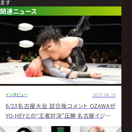
ます
関連ニュース
インタビュー
2025.06.23
6/23名古屋大会 試合後コメント OZAWAが
YO-HEYとの“王者対決”圧勝 名古屋イジりで
拳王戦へ余裕しゃくしゃく