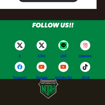
グ・
ノ
FOLLOW US!!
ア
公
式
X
X (En)
LINE
Instagram
サ
イ
Facebook
YouTube
YouTube (En)
TikTok
ト