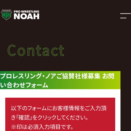
ご
協
賛
Contact
Contact
社
ご協賛社様募集 お問い合わせフォーム
様
プロレスリング・ノアご協賛社様募集 お問
い合わせフォーム
募
集
以下のフォームにお客様情報をご入力頂
お
き「確認」をクリックしてください。
※印は必須入力項目です。