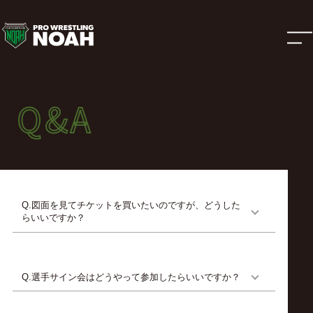
よ
く
あ
Q&A
Q&A
る
よくある質問
質
問
Q.図面を見てチケットを買いたいのですが、どうした
らいいですか？
|
プ
Q.選手サイン会はどうやって参加したらいいですか？