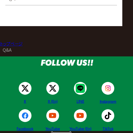
トップページ
>
Q&A
FOLLOW US!!
X
X (En)
LINE
Instagram
Facebook
YouTube
YouTube (En)
TikTok