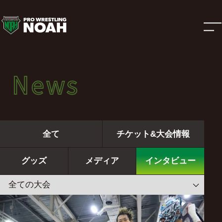
ニ
ュ
ー
News
News
ス
ニュース
|
全て
チケット&大会情報
プ
グッズ
メディア
インタビュー
ロ
レ