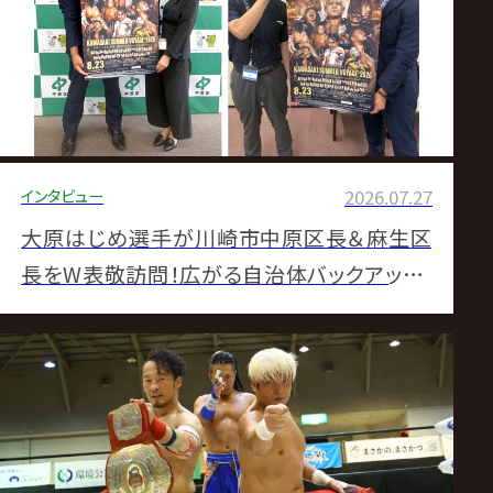
ヘビー初挑戦控える内藤がクレイジーとの遭
遇満喫 BUSHIは「GHC200」に興味
インタビュー
2026.07.27
大原はじめ選手が川崎市中原区長＆麻生区
長をW表敬訪問！広がる自治体バックアップ、
川崎大会への協力呼びかけ！【毎夏恒例の
8.23カルッツかわさき大会開催！】