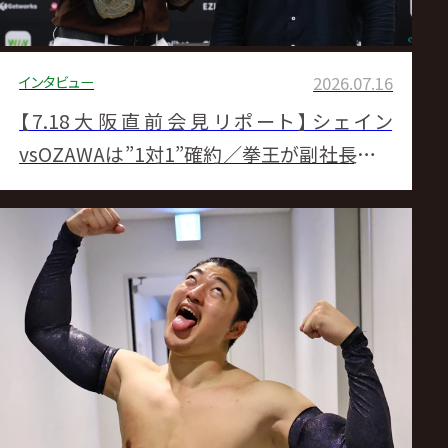
インタビュー
2026.07.16
【7.18大阪直前会見リポート】シェイン
vsOZAWAは”1対1”確約／拳王が副社長マニ
フェスト3項目公開／征矢&飯野のトロフィー
修復も…北宮&杉浦が完全破壊／BUSHI毒
霧で「新NOAHジュニアの顔」宣言／清宮が内
藤へ通告「興味本位なら二度とGHCを口にす
るな」