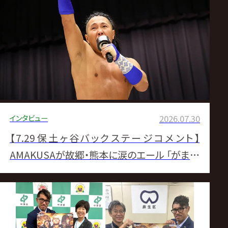
死んでる」▼内藤が不在の王者シェインに「ゆ
っくり休息して万全で来て」
インタビュー
2026.07.30
【7.29保土ヶ谷バックステージコメント】
AMAKUSAが故郷・熊本に涙のエール 「がまだ
せ! 熊本!」▼ナショナル前哨戦第1RはKENTA
に軍配 丸藤に「変なAI動画作るんじゃなく
て…」▼Hi69が“仕切り直し”でGHCジュニア
タッグ挑戦表明 アレハ&ベインも即諾▼GHC