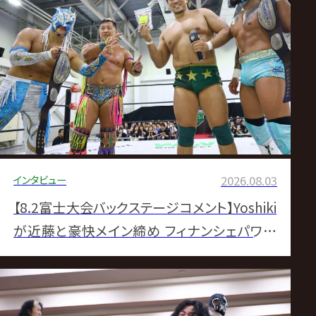
ス
リ
ン
グ・
ノ
インタビュー
2026.08.03
ア
【8.2富士大会バックステージコメント】Yoshiki
が近藤と豪快メイン締め フィナンシェパワー
公
で『GHC200』獲りへ弾み▼Eitaが一夜で反撃
式
ピン、カイに「お前にはまだ早い」▼KENTAナ
ショナルへレリックロック締め 内藤はシェイン