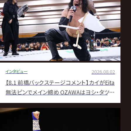
サ
に「王者最後の週末ぜひ楽しんでくれよ」▼清
宮が鶴屋147秒葬で『GHC200』獲りへ加速
イ
ト
インタビュー
2026.08.02
【8.1 前橋バックステージコメント】カイがEita
無法ピンでメイン締め OZAWAはヨシ・タツ誕
生日に錯乱「救えなかったぁっ!」▼KENTAレリ
ックロックで最終前哨戦も快勝 丸藤の「さん
付けブーム」に違和感あらわ▼ジュニアタッグ
王者・アレハが小峠に辛らつメッセージ「目が