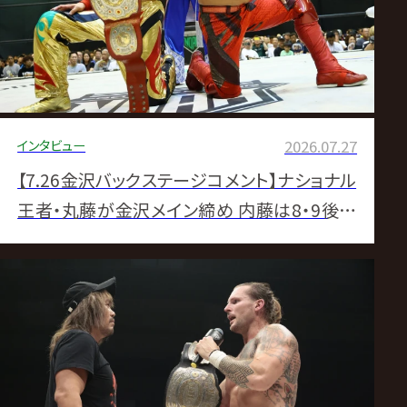
インタビュー
2026.07.27
【7.26金沢バックステージコメント】ナショナル
王者・丸藤が金沢メイン締め 内藤は8・9後楽
園へ「大合唱」予告▼GHCジュニア戦へカイ先
制「四角に囲まれたテーマパークでもっと遊ぼ
う、ねえ?Eitaさん」▼KENTAナショナル戦へ始
動 「ヒデオ・イタミの遺品」で小田嶋狩り▼清
宮の“第1試合から出直し”スタート▼馳前知
事&武藤登場