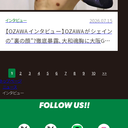
インタビュー
2026.07.15
【OZAWAインタビュー】OZAWAがシェイン
の"裏の顔"?徹底暴露､大和魂胸に大阪GHC
戦へ 清宮vs内藤勝者の挑戦は｢絶対に受けな
い｣【7.18大阪でGHCヘビー挑戦！】
1
2
3
4
5
6
7
8
9
10
>>
トップページ
>
ニュース
>
インタビュー
FOLLOW US!!