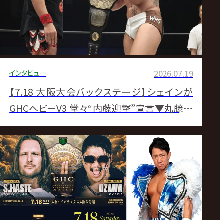
インタビュー
2026.07.19
【7.18 大阪大会バックステージ】シェインが
GHCヘビーV3 堂々“内藤迎撃”宣言▼丸藤が
GHCナショナル&副社長職“防衛” KENTAと丸
KEN対決へ▼征矢&飯野がGHCタッグ初防衛
▼EitaがGHCジュニアV2もカイが襲撃▼内藤
が清宮との初対決制す▼ウルフがN-1出場権
獲得▼Yoshikiが藤田撃破▼ベイン&アレハが
GHCジュニアタッグV4