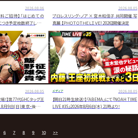
2026.08.06
2026.08.05
料ご招待】「はじめての
プロレスリング・ノア × 宮木和佳子 共同開催 写
評につき予定枚数終了しまし
真展 【ＰＨＯＴＯＴＨＥＬＩＶＥ! 2026】開催決定
2026.08.05
メディア
2026.08.05
！】第77代GHCタッグ王
【明日21時生放送！】「ABEMA」にて『NOAH TIME
、8月9日(日)東京・後楽園
LIVE #35』2026年8月6日(木) 21時より！
イン会に登場！
6
7
8
9
10
>>