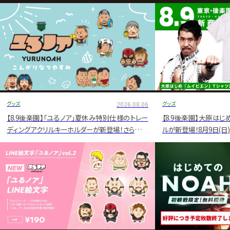
グ・
ノ
ア
公
式
サ
グッズ
2026.08.06
グッズ
イ
【8.9後楽園】「ユるノア」夏休み特別仕様のトレー
【8.9後楽園】大原はじ
ディングアクリルキーホルダーが新登場！さらに通
ルが新登場！8月9日(日
ト
販限定で特典付きコンプリートセットも発売決定！
にて販売スタート！