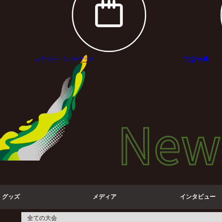
スケジュール/
チケット
試合結果
New
New
ニュ
グッズ
メディア
インタビュー