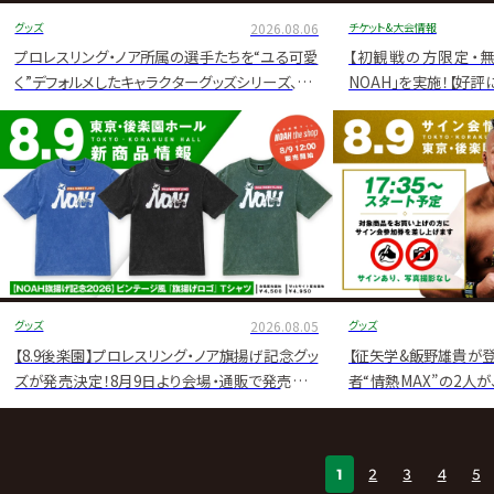
グッズ
2026.08.06
チケット&大会情報
プロレスリング・ノア所属の選手たちを“ユる可愛
【初観戦の方限定・無
く”デフォルメしたキャラクターグッズシリーズ、「ユ
NOAH」を実施！【好
るノア」のLINE絵文字第2弾が登場！
た】
グッズ
2026.08.05
グッズ
【8.9後楽園】プロレスリング・ノア旗揚げ記念グッ
【征矢学&飯野雄貴が登場
ズが発売決定！8月9日より会場・通販で発売スタ
者“情熱MAX”の2人が
ート！
ホール大会の試合前サ
1
2
3
4
5