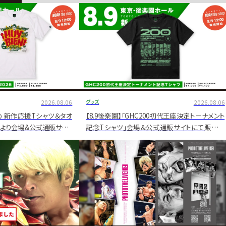
2026.08.06
グッズ
2026.08.06
め 新作応援Tシャツ＆タオ
【8.9後楽園】「GHC200初代王座決定トーナメント
)より会場&公式通販サイト
記念Tシャツ」会場＆公式通販サイトにて販売決
定！