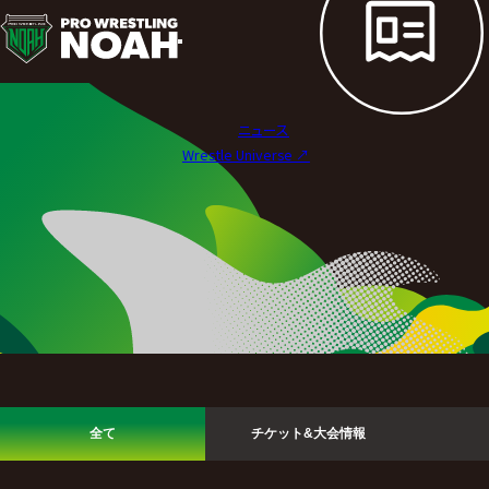
ニ
ュ
ー
ニュース
ス
Wrestle Universe ↗︎
|
プ
ロ
レ
ス
リ
全て
チケット&大会情報
ン