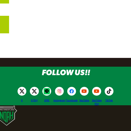
FOLLOW US!!
X
X (En)
LINE
Instagram
Facebook
YouTube
YouTube
TikTok
(En)