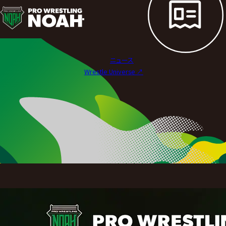
ス
ポ
ン
ニュース
サ
Wrestle Universe ↗︎
ー
|
プ
ロ
レ
ス
リ