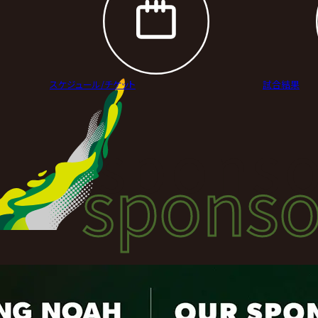
スケジュール/
チケット
試合結果
sponso
sponso
スポン