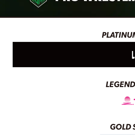
ン
グ・
ノ
PLATINU
ア
公
式
サ
イ
LEGEND
ト
GOLD 