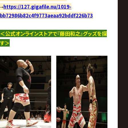
https://127.gigafile.nu/1019-
→
bb72986b82c4f9773aeaa92bddf226b73
＜公式オンラインストアで『藤田和之』グッズを
探
す
＞