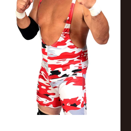
ス
リ
ン
グ・
ノ
ア
公
式