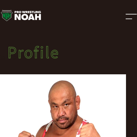
選
手
紹
Profile
Profile
介
選手紹介
|
プ
ロ
レ