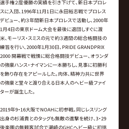
選手権２度優勝の実績を引き下げて、新日本プロレ
スに入団、1996年11月1日に永田裕志戦でプロレス
デビュー、約３年間新日本プロレスで活動し、2000年
1月4日の東京ドーム大会を最後に退団しすぐに渡
米、モーリス・スミスの元で約３週間の総合格闘技の
練習を行い、2000年1月30日、PRIDE GRANDPRIX
2000 開幕戦で戦慄に総合格闘技デビュー、オランダ
の強豪ハンス・ナイマンに一本勝ちし、見事に初勝利
を飾り存在をアピールした。肉体、精神力共に世界
の強豪と堂々と渡り合える日本人のへビー級ファイ
ターが誕生した。
2019年9・16大阪でNOAHに初参戦。同じレスリング
出身の杉浦貴とのタッグも無敵の進撃を続け、3・29
後楽園の無観客試合で潮崎のGHCヘビー級に初挑