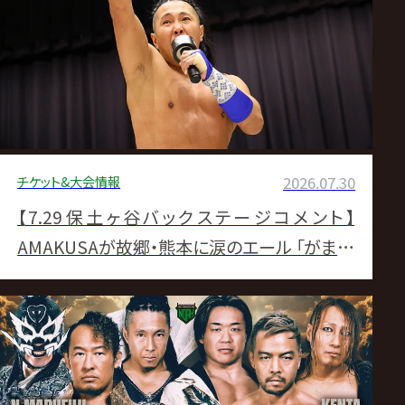
サ
イ
ト
チケット&大会情報
2026.07.30
【7.29保土ヶ谷バックステージコメント】
AMAKUSAが故郷・熊本に涙のエール 「がまだ
せ! 熊本!」▼ナショナル前哨戦第1RはKENTA
に軍配 丸藤に「変なAI動画作るんじゃなく
て…」▼Hi69が“仕切り直し”でGHCジュニア
タッグ挑戦表明 アレハ&ベインも即諾▼GHC
ヘビー初挑戦控える内藤がクレイジーとの遭