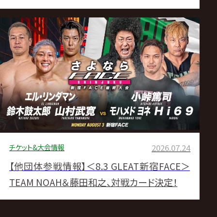
園へ「大合唱」予告▼GHCジュニア戦へカイ先
制「四角に囲まれたテーマパークでもっと遊ぼ
う、ねえ?Eitaさん」▼KENTAナショナル戦へ始
動 「ヒデオ・イタミの遺品」で小田嶋狩り▼清
宮の“第1試合から出直し”スタート▼馳前知
事&武藤登場
チケット&大会情報
2026.07.24
【他団体参戦情報】＜8.3 GLEAT新宿FACE＞
TEAM NOAH＆藤田和之、対戦カード決定！