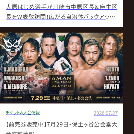
大原はじめ選手が川崎市中原区長＆麻生区
長をW表敬訪問！広がる自治体バックアップ、
川崎大会への協力呼びかけ！【毎夏恒例の
8.23カルッツかわさき大会開催！】
チケット&大会情報
2026.07.27
【前売券販売中】7月29日・保土ヶ谷公会堂大