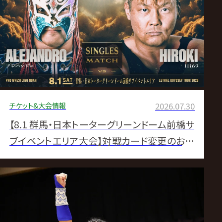
ス
リ
ン
グ・
チケット&大会情報
2026.07.30
ノ
【8.1 群馬・日本トーターグリーンドーム前橋サ
ア
ブイベントエリア大会】対戦カード変更のお知
らせ
公
式