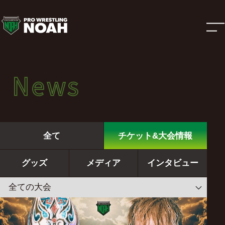
ニ
ュ
ー
News
News
ス
ニュース
|
全て
チケット&大会情報
プ
グッズ
メディア
インタビュー
ロ
レ