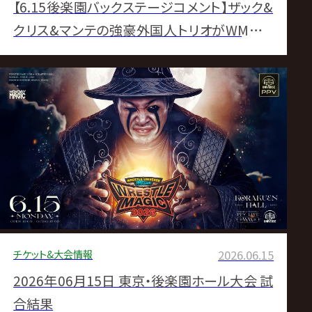
【6.15後楽園バックステージコメント】ザック&
クリス&マンテの強豪外国人トリオがWMメイ
ン締め “MAGIC三銃士”清宮も「強すぎるでし
ょ!」▼MIRAIが“ムタ娘”愚零闘咲夜ねじ伏せ
GHC女子王座戴冠▼ウルティモ、サスケ、ハヤ
ブサ、ツバサ、アレハの豪華マスクマン五人衆が
実現▼石川修司が“デビュー記念日”に1年ぶ
りGHCハードコア返り咲き
チケット&大会情報
2026.06.15
2026年06月15日 東京・後楽園ホール大会 試
合結果