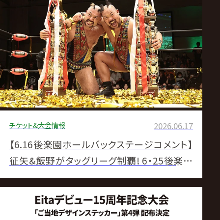
ス
リ
ン
グ・
ノ
チケット&大会情報
2026.06.17
ア
【6.16後楽園ホールバックステージコメント】
征矢&飯野がタッグリーグ制覇! 6・25後楽園
公
でGHCタッグ挑戦へ▼アレハ&ベインが小峠&
式
大原退けGHCジュニアタッグV3 ジャッキーリ
ータ迎撃へ▼7・18一騎打ちへ内藤が清宮と