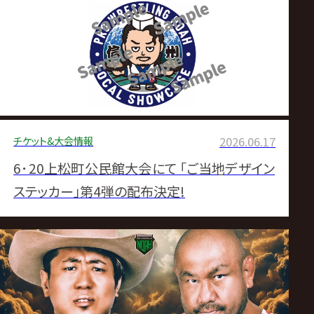
サ
盛大仲間割れ▼近藤がナショナル前哨戦で丸
藤ピン▼7・18大阪での「N-1出場権争奪ラダ
イ
ーマッチ」が急浮上
ト
チケット&大会情報
2026.06.17
6･20上松町公民館大会にて 「ご当地デザイン
ステッカー」第4弾の配布決定!