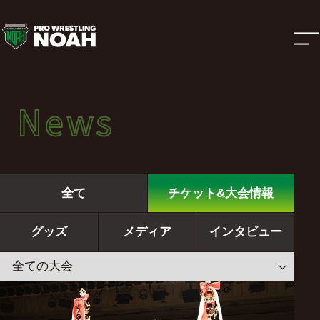
ニ
ュ
ー
News
News
ス
ニュース
|
全て
チケット&大会情報
プ
グッズ
メディア
インタビュー
ロ
レ