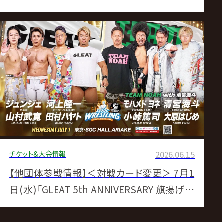
チケット&大会情報
2026.06.15
【他団体参戦情報】＜対戦カード変更＞ 7月1
日(水)「GLEAT 5th ANNIVERSARY 旗揚げ記
念大会 SONIC WRESTLING in 有明」