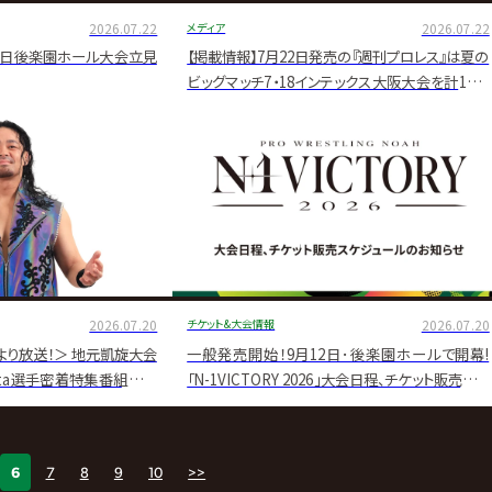
2026.07.22
メディア
2026.07.22
9日後楽園ホール大会立見
【掲載情報】7月22日発売の『週刊プロレス』は夏の
ビッグマッチ7・18インテックス大阪大会を計12ペ
ージで大詳報！
2026.07.20
チケット&大会情報
2026.07.20
3より放送！＞ 地元凱旋大会
一般発売開始！9月12日･後楽園ホールで開幕!
！Eita選手密着特集番組の放
「N-1VICTORY 2026」大会日程、チケット販売スケ
ジュール決定のお知らせ
6
7
8
9
10
>>