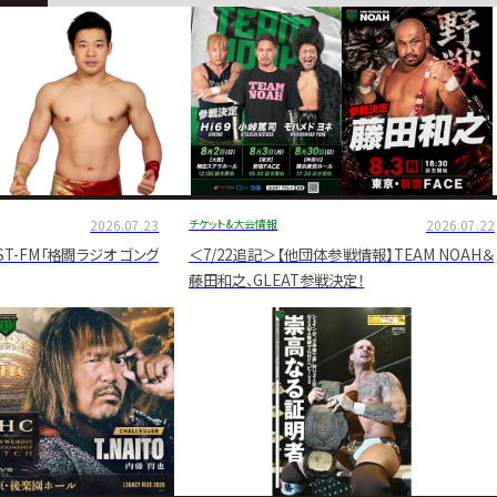
2026.07.23
チケット&大会情報
2026.07.22
ST-FM「格闘ラジオ ゴング
＜7/22追記＞【他団体参戦情報】TEAM NOAH＆
藤田和之、GLEAT参戦決定！