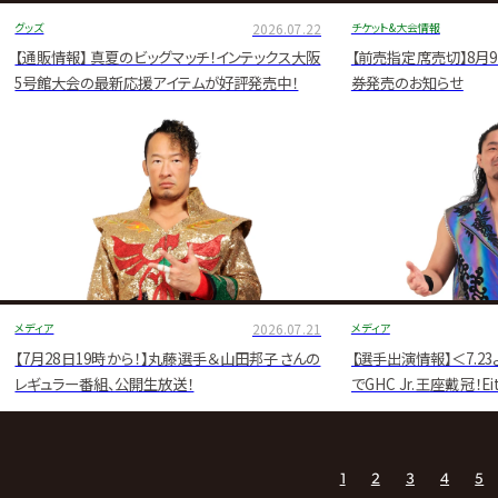
グッズ
2026.07.22
チケット&大会情報
【通販情報】 真夏のビッグマッチ！インテックス大阪
【前売指定席売切】8月
5号館大会の最新応援アイテムが好評発売中！
券発売のお知らせ
メディア
2026.07.21
メディア
【7月28日19時から！】丸藤選手＆山田邦子さんの
【選手出演情報】＜7.2
レギュラー番組、公開生放送！
でGHC Jr.王座戴冠
送が決定！！
1
2
3
4
5