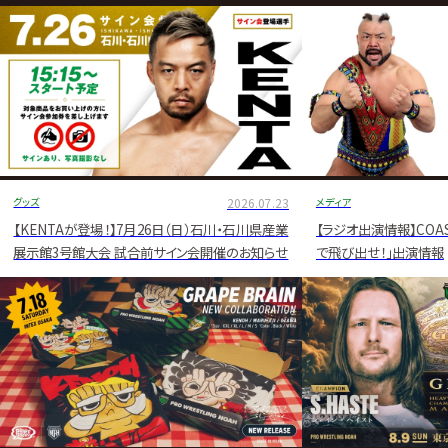
グ・
ノ
ア
公
式
サ
グッズ
2026.07.23
メディア
イ
【KENTAが登場！】7月26日（日）石川・石川県産業
【ラジオ出演情報】COA
展示館3号館大会 試合前サイン会開催のお知らせ
で飛び出せ！」出演情報
ト