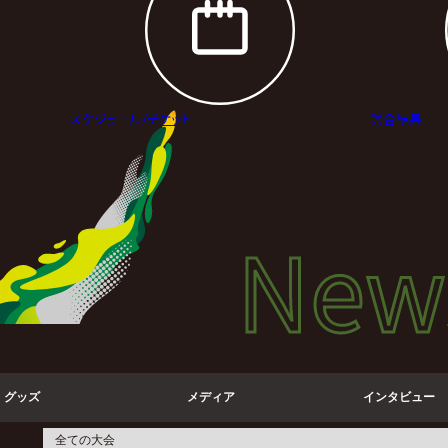
スケジュール/
チケット
試合結果
New
New
ニュ
グッズ
メディア
インタビュー