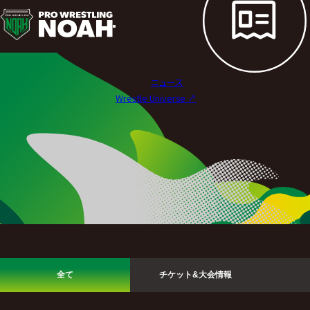
ニ
ュ
ー
ニュース
ス
Wrestle Universe ↗︎
|
プ
ロ
レ
ス
リ
全て
チケット&大会情報
ン