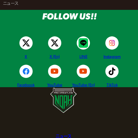
>
ニュース
FOLLOW US!!
X
X (En)
LINE
Instagram
Facebook
YouTube
YouTube (En)
TikTok
ニュース