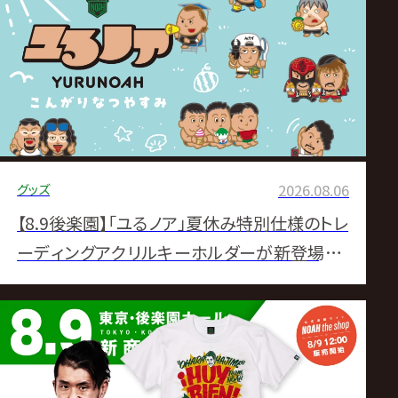
ス
リ
ン
グ・
グッズ
2026.08.06
ノ
【8.9後楽園】「ユるノア」夏休み特別仕様のトレ
ア
ーディングアクリルキーホルダーが新登場！さ
らに通販限定で特典付きコンプリートセットも
公
発売決定！
式