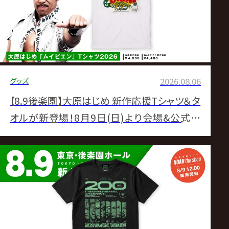
サ
イ
ト
グッズ
2026.08.06
【8.9後楽園】大原はじめ 新作応援Tシャツ＆タ
オルが新登場！8月9日(日)より会場&公式通
販サイトにて販売スタート！