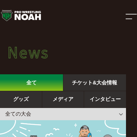
ニ
ュ
ー
News
News
ス
ニュース
|
全て
チケット&大会情報
プ
グッズ
メディア
インタビュー
ロ
レ