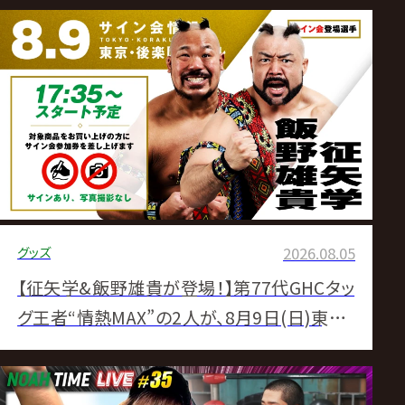
グッズ
2026.08.05
【征矢学&飯野雄貴が登場！】第77代GHCタッ
グ王者“情熱MAX”の2人が、8月9日(日)東京・
後楽園ホール大会の試合前サイン会に登場！