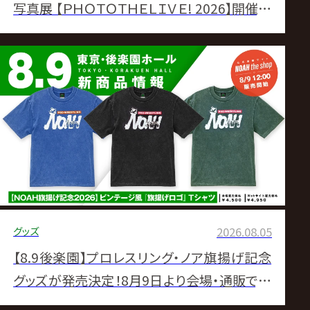
写真展 【ＰＨＯＴＯＴＨＥＬＩＶＥ! 2026】開催決
定
グッズ
2026.08.05
【8.9後楽園】プロレスリング・ノア旗揚げ記念
グッズが発売決定！8月9日より会場・通販で発
売スタート！