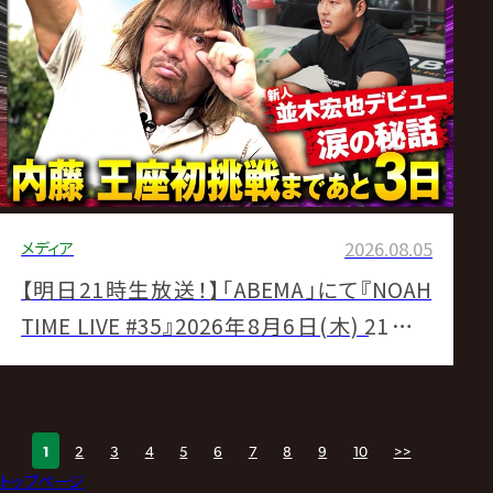
メディア
2026.08.05
【明日21時生放送！】「ABEMA」にて『NOAH
TIME LIVE #35』2026年8月6日(木) 21時よ
り！
1
2
3
4
5
6
7
8
9
10
>>
トップページ