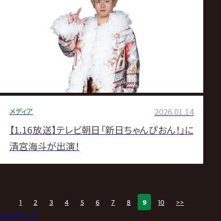
メディア
2026.01.14
【1.16放送】テレビ朝日「新日ちゃんぴおん！」に
清宮海斗が出演！
1
2
3
4
5
6
7
8
9
10
>>
トップページ