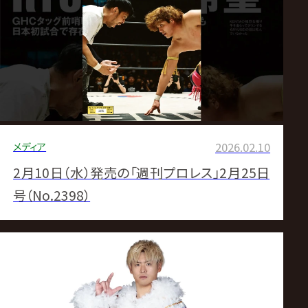
ス
リ
ン
グ・
メディア
2026.02.10
ノ
2月10日（水）発売の「週刊プロレス」2月25日
ア
号（No.2398）
公
式