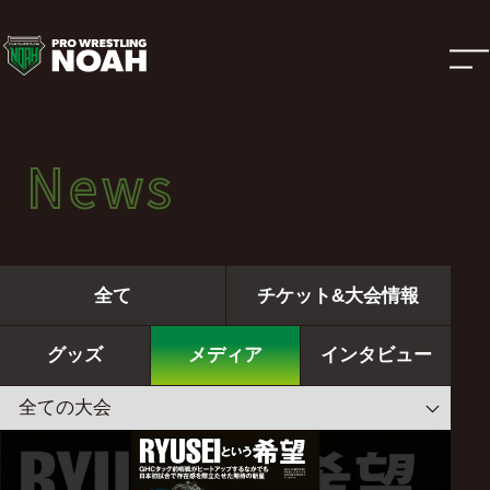
ニ
ュ
ー
News
News
ス
ニュース
|
全て
チケット&大会情報
プ
グッズ
メディア
インタビュー
ロ
レ