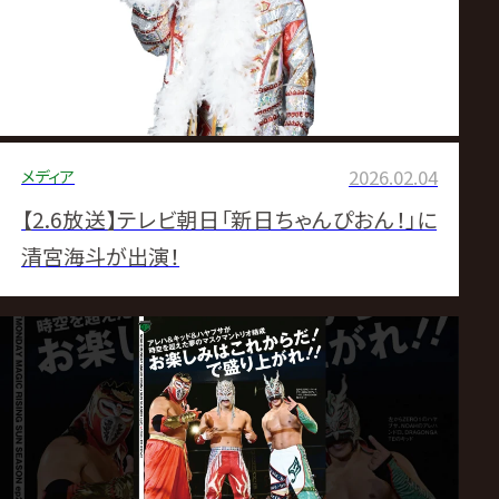
サ
イ
ト
メディア
2026.02.04
【2.6放送】テレビ朝日「新日ちゃんぴおん！」に
清宮海斗が出演！