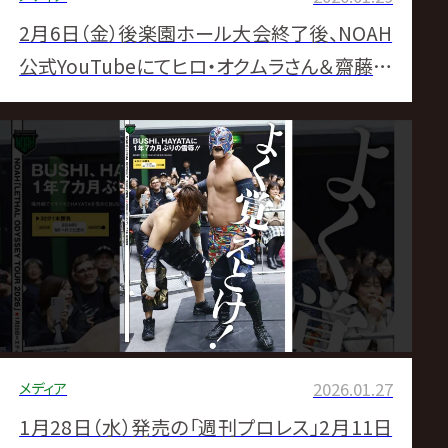
2月6日（金）後楽園ホール大会終了後、NOAH
公式YouTubeにてヒロ・オクムラさん＆齋藤彰
俊さん＆NAOKIさんでアフタートーク！
メディア
2026.01.27
1月28日（水）発売の「週刊プロレス」2月11日