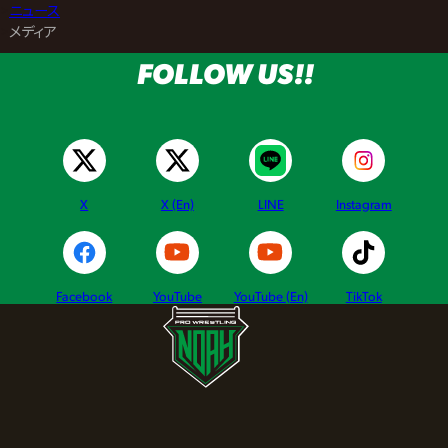
>
ニュース
>
メディア
FOLLOW US!!
X
X (En)
LINE
Instagram
Facebook
YouTube
YouTube (En)
TikTok