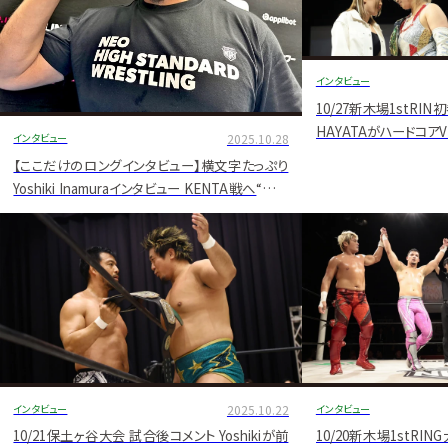
インタビュー
10/27新木場1stR
HAYATAがハードコア
インタビュー
2025.10.28
タス迎撃へG大会 試合
【ここだけのロングインタビュー】横文字たっぷり
Yoshiki Inamuraインタビュー KENTA戦へ“感謝
の完全粉砕"宣言 OZAWA､清宮にも言及【11.8
後楽園ホール】
インタビュー
2025.10.22
インタビュー
10/21保土ヶ谷大会 試合後コメント Yoshikiが前
10/20新木場1stRI