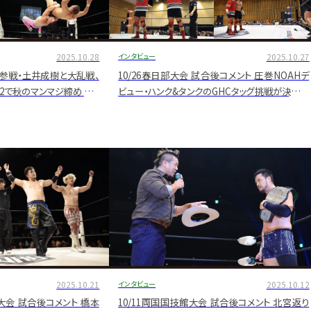
2025.10.28
インタビュー
2025.10.27
IN初参戦・土井成樹と大乱戦、
10/26春日部大会 試合後コメント 圧巻NOAHデ
V2で秋のマンマジ締め タイ
ビュー・ハンク&タンクのGHCタッグ挑戦が決定的
後コメント
に 王者・北宮が「選手会長権限」で11・8後楽園を
指定
2025.10.21
インタビュー
2025.10.12
NG大会 試合後コメント 橋本
10/11両国国技館大会 試合後コメント 北宮返り