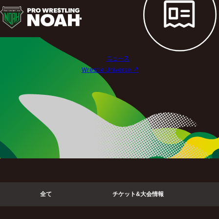
ニ
ュ
ー
ニュース
ス
Wrestle Universe ↗︎
|
プ
ロ
レ
ス
リ
全て
チケット&大会情報
ン