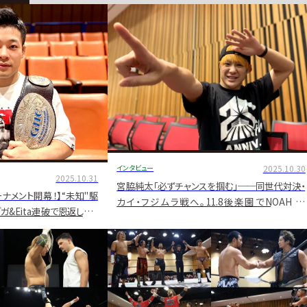
インタビュー
2025.10.30
2025.10.31
宮脇純太「必ずチャンスを掴む」──同世代対決・
トーナメント開幕！】“未知"駆
カイ・フジムラ戦へ。11.8後楽園でNOAH Jr.
&Eita連破で恩返しVの
GRAND PRIX開幕！【独占インタビュー】
へ小田嶋大樹インタビュー