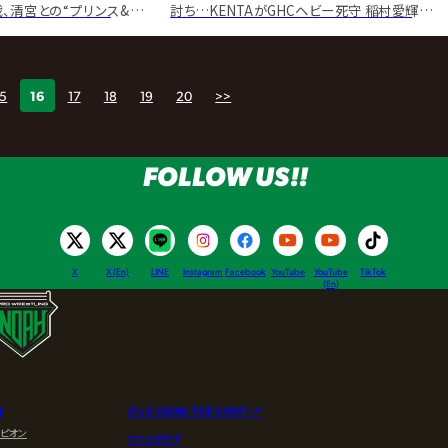
、清宮との“プリンス&王
討ち…KENTAがGHCヘビー死守 稲村愛輝改め
烈“蹴撃”戦
「Yoshiki Inamura」と激突へ
15
16
17
18
19
20
>>
FOLLOW US!!
X
X (En)
LINE
Instagram
Facebook
YouTube
YouTube
TikTok
(En)
介
グッズ (NOAH THE SHOP) ↗︎
ンピオン
ファンクラブ