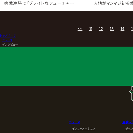
哨戦連勝で「ブライトなフューチャー」公約
大地がマンマジ初参戦
KENTAも「吹き替え口調」で応戦
子”コンビ実現 拳王と猛
<<
11
12
13
14
トップページ
>
ニュース
>
インタビュー
ニュース
選手紹
インフォメーション
チャ