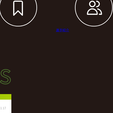
選手紹介
s
s
ース
1.17