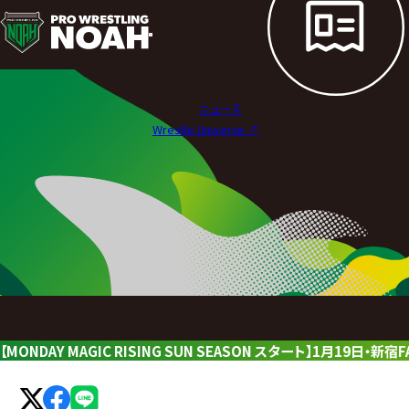
ニ
ュ
ー
ニュース
ス
Wrestle Universe ↗︎
|
プ
ロ
レ
ス
リ
【MONDAY MAGIC RISING SUN SEASON スタート】1月19日・
ン