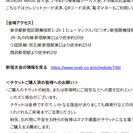
MONDAY MAGIC各大会、2･6＆3･1後楽園ホール大会、3･8横浜武
こちらではクレジットカード決済、QRコード決済、電子マネーもご利用
【会場アクセス】
東京都新宿区歌舞伎町1-20-1 ヒューマックスパビリオン新宿歌舞伎
JR・丸の内線 新宿駅東口より徒歩約10分
小田急線・京王線 新宿駅東口より徒歩約15分
西武新宿駅より徒歩約2分
新宿大会の情報を見る
https://www.noah.co.jp/schedule/746/
＜チケットご購入済の皆様へのお願い＞
・ご購入のチケットの紛失、または来場時にご自宅などへの置き忘れとい
いただく場合がございます。
チケットは金券ですので、いかなる理由がありましても再発行などの対
くれぐれもご来場までご注意ください。
紛失、忘れ物に不安をお持ちの皆様はスマホ画面がチケットになる電子
ご購入をお薦めします。