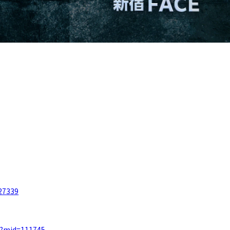
027339
t/?mid=111745