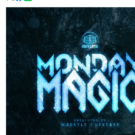
グ・
ノ
ア
公
式
サ
イ
ト