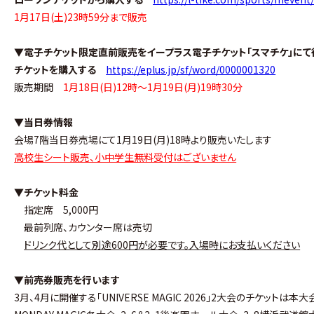
1月17日(土)23時59分まで販売
▼電子チケット限定直前販売をイープラス電子チケット「スマチケ」にて
チケットを購入する
https://eplus.jp/sf/word/0000001320
販売期間
1月18日(日)12時〜1月19日(月)19時30分
▼当日券情報
会場7階当日券売場にて1月19日(月)18時より販売いたします
高校生シート販売、小中学生無料受付はございません
▼チケット料金
指定席 5,000円
最前列席、カウンター席は売切
ドリンク代として別途600円が必要です。入場時にお支払いください
▼前売券販売を行います
3月、4月に開催する「UNIVERSE MAGIC 2026」2大会のチケットは