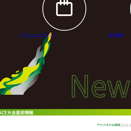
スケジュール/
チケット
試合結果
New
New
ニュ
新宿FACE大会直前情報
チケット&大会情報
2026.0