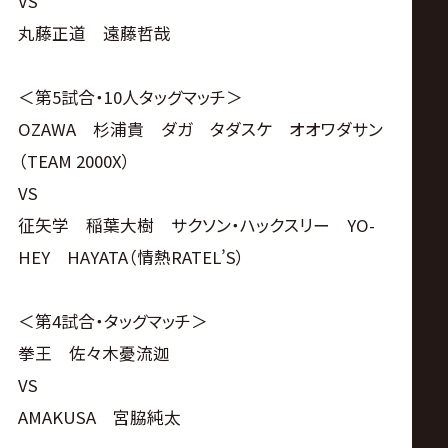
VS
丸藤正道 遠藤哲哉
＜第5試合・10人タッグマッチ＞
OZAWA 杉浦貴 ダガ タダスケ オオワダサン
（TEAM 2000X）
VS
征矢学 稲葉大樹 サクソン・ハックスリー YO-
HEY HAYATA（情熱RATEL’S）
＜第4試合・タッグマッチ＞
拳王 佐々木憂流迦
VS
AMAKUSA 宮脇純太