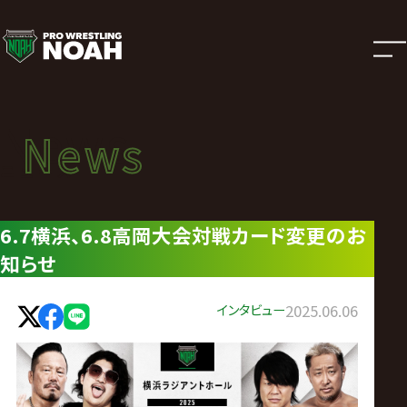
ニ
ュ
ー
News
News
ス
ニュース
|
6.7横浜、6.8高岡大会対戦カード変更のお
知らせ
プ
ロ
インタビュー
2025.06.06
レ