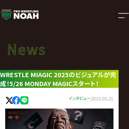
ニ
ュ
ー
News
News
ス
ニュース
|
WRESTLE MIAGIC 2025のビジュアルが完
成！5/26 MONDAY MAGICスタート！
プ
ロ
インタビュー
2025.05.21
レ