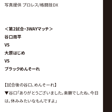
サ
写真提供 プロレス/格闘技DX
イ
ト
＜第2試合・3WAYマッチ＞
谷口周平
VS
大原はじめ
VS
ブラックめんそーれ
【試合後の谷口､めんそーれ】
▼谷口｢ありがとうございました｡楽勝でしたね､今日
は｡休みみたいなもんですよ｣