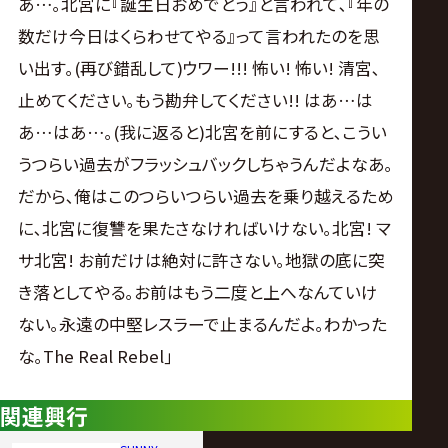
いぞ｡お前､俺とシングルマッチ､もちろんやってくれ
るよな? 俺はお前のこと許さねえぞ｡お前もどうせ俺
のこと好きなんだろ? じゃあ受けるしかねえよな｡俺
とシングルマッチ､どこでもいつでもいいよ｡やれ! お
前タダスケ!!｣
＜第7試合 メインイベント・6人タッグマッチ＞
OZAWA ダガ 遠藤哲哉（TEAM 2000X）
VS
マサ北宮 佐々木憂流迦 藤田和之