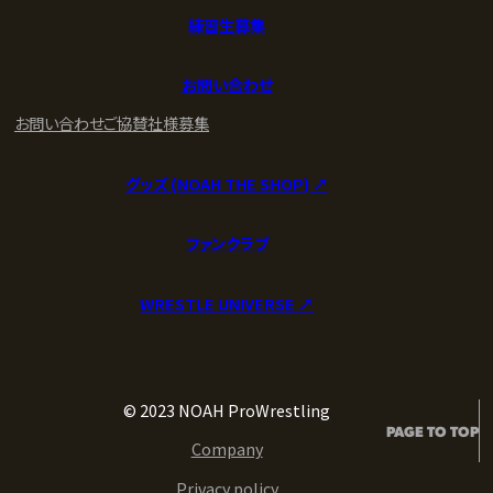
2025.03.09
トップページ
>
ニュース
>
3/9新木場大会 試合後コメント OZAWA強制正座&KO…“鬼教官"北宮
FOLLOW US!!
X
X (En)
LINE
Instagram
Facebook
YouTube
YouTube (En)
TikTok