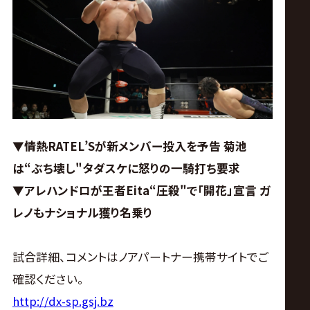
ス
リ
ン
グ・
▼情熱RATEL’Sが新メンバー投入を予告 菊池
ノ
は“ぶち壊し"タダスケに怒りの一騎打ち要求
▼アレハンドロが王者Eita“圧殺"で「開花」宣言 ガ
ア
レノもナショナル獲り名乗り
公
試合詳細、コメントはノアパートナー携帯サイトでご
式
確認ください。
http://dx-sp.gsj.bz