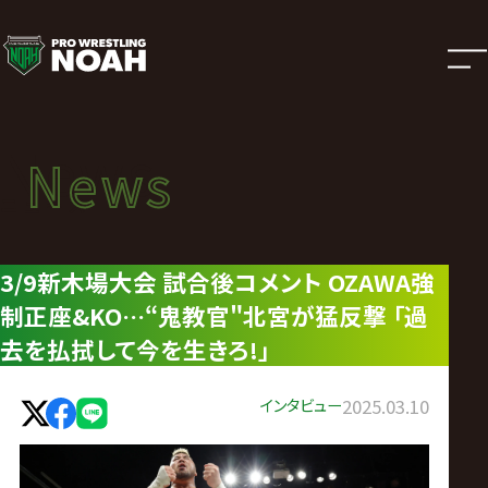
ニ
ュ
ー
News
News
ス
ニュース
|
3/9新木場大会 試合後コメント OZAWA強
制正座&KO…“鬼教官"北宮が猛反撃 「過
プ
去を払拭して今を生きろ!」
ロ
インタビュー
2025.03.10
レ