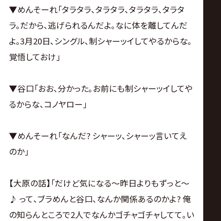
▼めんそーれ｢タラタラ､タラタラ､タラタラ､タラタ
ラ｡だから､逃げられるんだよ｡なに体を離してんだ
よ｡3月20日､シングル､制シャーッイしてやるからな｡
覚悟しておけ｣
▼谷口｢おお､分かった｡お前にも制シャーッイしてや
るからな､コノヤロー｣
▼めんそーれ｢なんだ? シャーッ､シャーッ言いてえ
のか｣
【大原の話】｢だけど気になる～昨日よりもずっと～
♪ って､ブラめんと谷口､なんか関係あるのかよ? 俺
の知らんところで2人でなんかゴチャゴチャしてて｡い