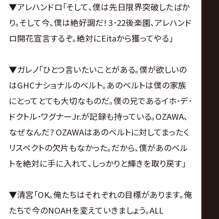
▼アレハンドロ｢そして､僕は先日限界突破したばか
り｡そして今､僕は絶好調だ! 3･22後楽園､アレハンド
ロ開花宣言するぞ｡絶対にEitaから獲ってやる｣
▼ガレノ｢ひとつ言いたいことがある｡僕が欲しいの
はGHCナショナルのベルト｡あのベルトは僕の家族
にとってとても大切なものだ｡僕の兄であるイホ･デ･
ドクトル･ワグナーJr.が記録も持っている｡OZAWA､
なぜなんだ? OZAWAはあのベルトに対してまったく
リスペクトの欠片もなかった｡だから､僕があのベル
トを絶対に手に入れて､しっかりと輝きを取り戻す｣
▼清宮｢OK｡俺たちはそれぞれの目標があります｡俺
たちで今のNOAHを変えていきましょう｡ALL