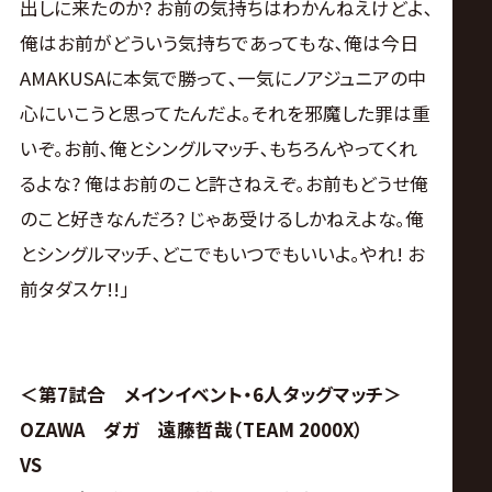
後楽園ホールでみんな楽しみにしとけばいいだろ｡
なあ､HAYATAさん｣
▼YO-HEY｢おかしいやん｡なんでおいらだけ知らん
の? 教えて｡誰? 誰? (HAYATAが耳打ちすると)楽しみ
にしとけちゃうわ｡誰や? あとタイトルマッチもあるし
な｡ジュニアタッグのタイトルマッチもあるから｡そこ
でポーン､あいつらに勝って､楽しみにしといたらい
いってこと?｣
▼征矢｢そういうことですよ｡とにかく今は秘密や｡
(HAYATAに)ねえ? 以上! よっしゃ3月22日､後楽園!
楽しみにしとけ!｣