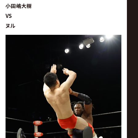
小田嶋大樹
VS
ヌル