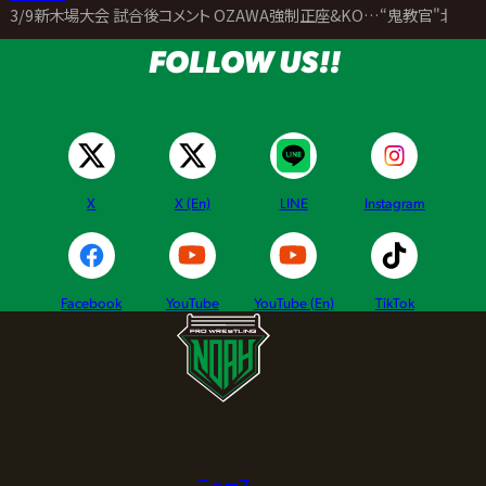
ー!! 止めろ! 北宮…北宮…｡今日リングに北宮がい
たよな? 清宮もいたよな? おい､俺にすごい張り手を
かましてきたよな? ああ､思い出す…思い出す…あ
あ…｡北宮に『誕生日おめでとう』と言われて､『年の
数だけ今日はくらわせてやる』って言われたのを思
い出す｡(再び錯乱して)ウワー!!! 怖い! 怖い! 清宮､
止めてください｡もう勘弁してください!! はあ…は
あ…はあ…｡(我に返ると)北宮を前にすると､こうい
うつらい過去がフラッシュバックしちゃうんだよなあ｡
だから､俺はこのつらいつらい過去を乗り越えるため
に､北宮に復讐を果たさなければいけない｡北宮! マ
サ北宮! お前だけは絶対に許さない｡地獄の底に突
き落としてやる｡お前はもう二度と上へなんていけ
ない｡永遠の中堅レスラーで止まるんだよ｡わかった