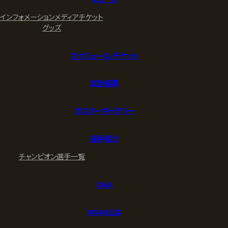
な｡The Real Rebel｣
関連興行
SUNNY
VOYAGE
2025