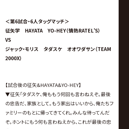
【AMAKUSAの話】｢(宮脇の肩を借りてコメントスペ
ースに現れると)あの金髪の男は何なのだ? 我と金
髪の黒鷲殿の戦いを邪魔する権利があの男にある
のか｡これで決着がついたとは思っておらん｡まずは
宮脇殿とこの双方の頂､目指してみせます｣
＜第6試合・6人タッグマッチ＞
征矢学 HAYATA YO-HEY（情熱RATEL’S）
VS
ジャック・モリス タダスケ オオワダサン（TEAM
2000X）