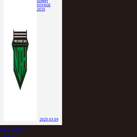
【北宮の話】｢OZAWA､お前はしょうもないことのたま
ってな､NOAHの未来壊すような真似すんじゃねえ
よ､このヤロー｡なあ､過去は払しょくしろ｡今を生き
ろ! 22日で分からせてやるよ｡以上だ!｣
【OZAWAの話】｢(コメントスペースで倒れ込むと､頭
を抱えながら苦しみだして)ウワーッ!!! 止めてくれ!
止めてくれ､北宮｡もう止めてくれ! 清宮､止めろーー