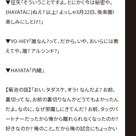
▼YO-HEY｢誰なん? それ｣
▼征矢｢とてつもなく情熱的な男だ｣
▼YO-HEY｢おいら聞いてへん｡誰なんですか? え?
何?｣
※HAYATAが人差し指を口に当てると
▼YO-HEY｢あんた知っとん? なんでおいらだけ知ら
んの?｣
▼征矢｢3月22日､その答えが明らかになるんですよ｡