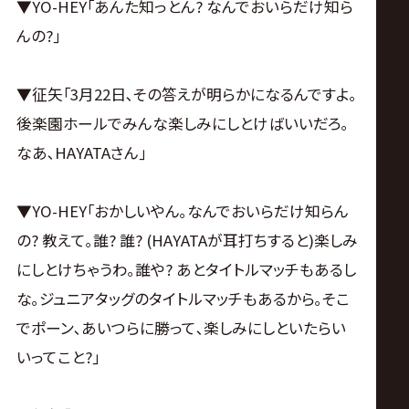
【試合後の征矢&HAYATA&YO-HEY】
▼征矢｢タダスケ､俺ももう何回も言わねえぞ｡最後
の忠告だ､家族として｡もう家出はいいから､俺たちフ
ァミリーのもとに帰ってきてくれ｡みんな待ってんだ
ぞ｡ホントにもう何も言わねえから､これが最後の忠
告だ｡それと! 3月22日､俺たちもな､止まってるわけ
にいかないんですよ｡情熱RATEL'S結成したからに
は上目指さないといけないでしょ｡3月22日､後楽園
ホール｡とてつもなく情熱的な男､俺が連れてくる｣