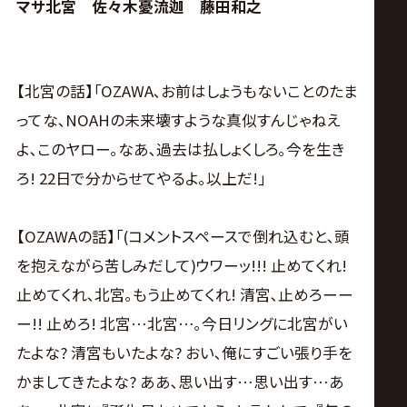
▼YO-HEY｢誰なん?って､だから｡いや､おいらには教
えてや｡誰? アルシンド?｣
▼HAYATA｢内緒｣
【菊池の話】｢おい､タダスケ､オラ! なんだよ? お前､
裏切ってな｡お前の裏切りなんかどうでもよかったん
だよ｡なのに､なぜ邪魔しにきてんだ? お前､タッグパ
ートナーだったから俺から離れられなくなったのか?
好きなのか? 俺のこと｡だから俺の試合にちょっかい
出しに来たのか? お前の気持ちはわかんねえけどよ､
俺はお前がどういう気持ちであってもな､俺は今日
AMAKUSAに本気で勝って､一気にノアジュニアの中
心にいこうと思ってたんだよ｡それを邪魔した罪は重