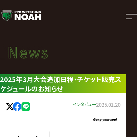
ニ
ュ
ー
News
News
ス
ニュース
|
2025年3月大会追加日程・チケット販売ス
ケジュールのお知らせ
プ
ロ
インタビュー
2025.01.20
レ