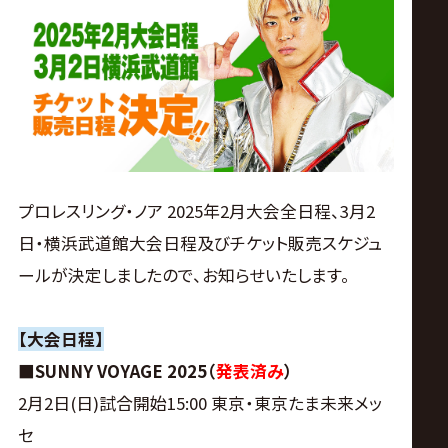
ス
リ
ン
グ・
プロレスリング・ノア 2025年2月大会全日程、3月2
ノ
日・横浜武道館大会日程及びチケット販売スケジュ
ールが決定しましたので、お知らせいたします。
ア
公
【大会日程】
■SUNNY VOYAGE 2025（
発表済み
）
式
2月2日(日)試合開始15:00 東京・東京たま未来メッ
セ