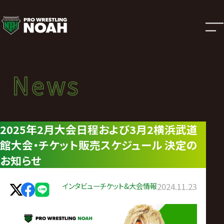
ニ
ュ
ー
News
News
ス
ニュース
|
2025年2月大会日程および3月2横浜武道
館大会・チケット販売スケジュール 決定の
プ
お知らせ
ロ
インタビュー
チケット&大会情報
2024.11.23
レ