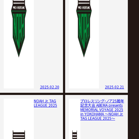
2025.02.20
2025.02.21
NOAH Jr. TAG
プロレスリング・ノア25周年
LEAGUE 2025
記念大会 ABEMA presents
MEMORIAL VOYAGE 2025
in YOKOHAMA ～NOAH Jr.
TAG LEAGUE 2025～