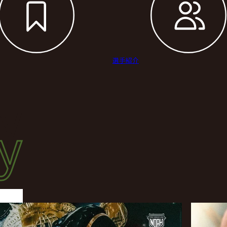
選手紹介
ry
y
リー