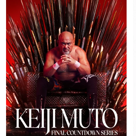
ロ
レ
ス
リ
ン
グ・
ノ
ア
公
式
サ
イ