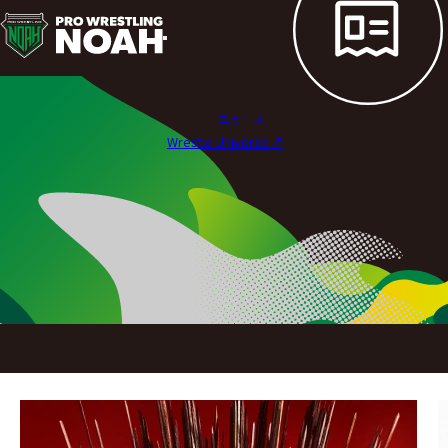
ポ
ス
タ
ニュース
ー
Wrestle Universe ↗︎
ギ
ャ
ラ
リ
ー
|
プ