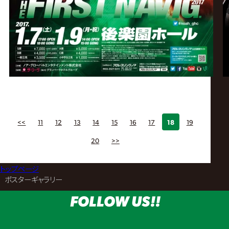
<<
11
12
13
14
15
16
17
18
19
20
>>
トップページ
>
ポスターギャラリー
FOLLOW US!!