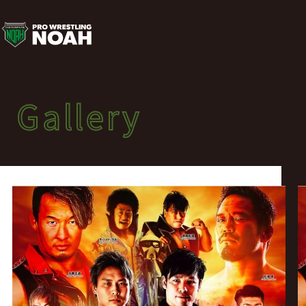
ポ
ス
タ
Gallery
Gallery
ー
ポスターギャラリー
ギ
ャ
ラ
リ