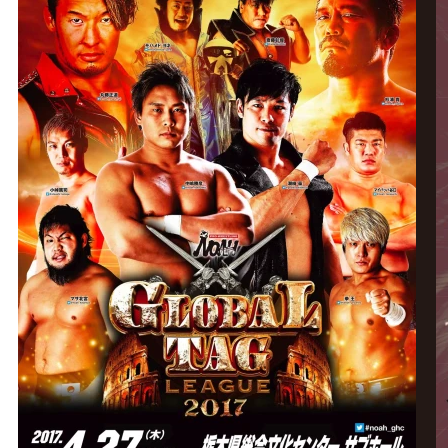
グ・
ノ
ア
公
式
サ
イ
ト