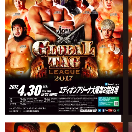
ー
|
プ
ロ
レ
ス
リ
ン