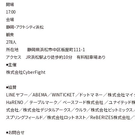
開場
17:00
会場
静岡・アクトシティ浜松
観衆
278人
所在地 静岡県浜松市中区板屋町111-1
アクセス JR浜松駅より徒歩約10分 有料駐車場あり
◾️主催
株式会社CyberFight
◾️協賛
LINEヤフー／ABEMA／WINTICKET／ドットマネー／株式会社マイ
HaRENO ／ テーブルマーク／ ベースフード株式会社 ／ユナイテッド
式会社／株式会社デジタルアークス／ウルラ／株式会社ビットミックス／
スプリングフィールド／株式会社ロットネスト／ReBERIZES株式会社
◾️お問合せ