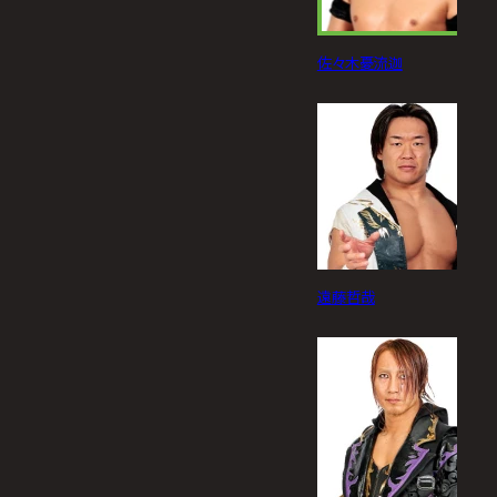
佐々木憂流迦
遠藤哲哉