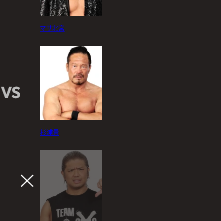
マサ北宮
VS
杉浦貴