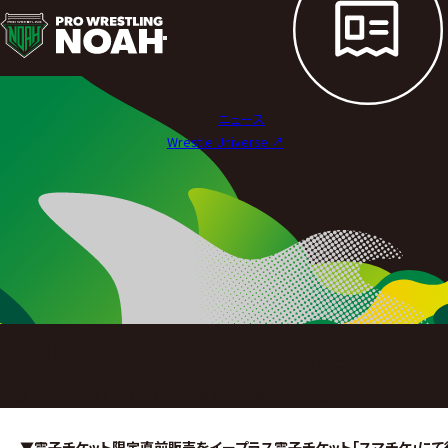
試
合
結
ニュース
果
Wrestle Universe ↗︎
|
プ
ロ
レ
ス
SUNNY VOYAGE 202
リ
2025年12月21日（日）SUNNY VOYAGE 2025
ン
▼電子チケット限定直前販売をイープラス電子チケット「スマチケ」にて