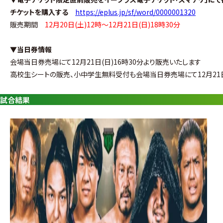
グ・
チケットを購入する
https://eplus.jp/sf/word/0000001320
ノ
販売期間
12月20日(土)12時〜12月21日(日)18時30分
ア
▼当日券情報
公
会場当日券売場にて12月21日(日)16時30分より販売いたします
式
高校生シートの販売、小中学生無料受付も会場当日券売場にて12月21日(
サ
試合結果
イ
ト