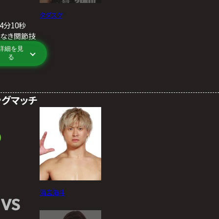
タダスケ
14分10秒
もなき関節技
詳細を見
る
ッグマッチ
清宮海斗
VS