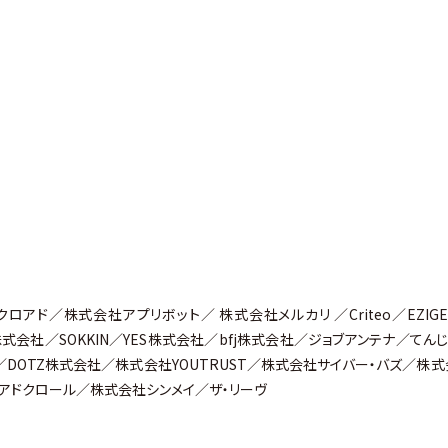
クロアド／株式会社アプリボット／ 株式会社メルカリ ／Criteo／EZIG
株式会社／SOKKIN／YES株式会社／bfj株式会社／ジョブアンテナ／てん
DOTZ株式会社／株式会社YOUTRUST／株式会社サイバー・バズ／株式
／アドクロール／株式会社シンメイ／ザ・リーヴ