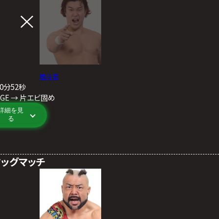
晴斗希
10分52秒
ARGE → 片エビ固め
詳細を見
る
タッグマッチ