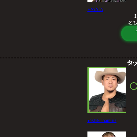
HAYATA
名
タ
Yoshiki Inamura