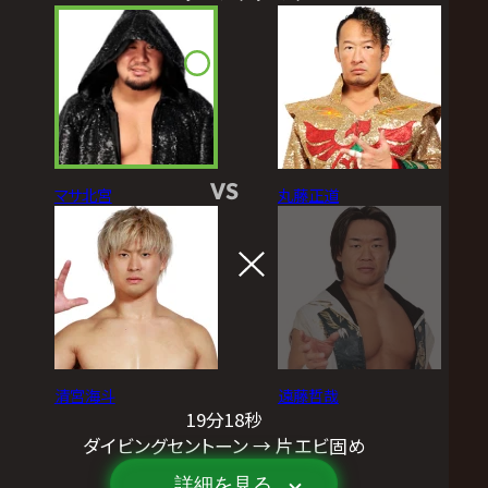
VS
マサ北宮
丸藤正道
清宮海斗
遠藤哲哉
19分18秒
ダイビングセントーン → 片エビ固め
詳細を見る