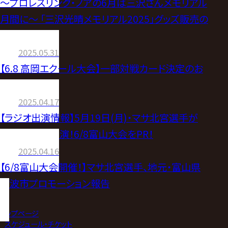
～プロレスリング・ノアの6月は三沢さんメモリアル
月間に～ 「三沢光晴メモリアル2025」グッズ販売の
お知らせ
2025.05.31
【6.8 高岡エクール大会】一部対戦カード決定のお
知らせ
2025.04.17
【ラジオ出演情報】5月19日(月)・マサ北宮選手が
FMとやまに出演！6/8富山大会をPR！
2025.04.16
【6/8富山大会開催！】マサ北宮選手、地元・富山県
砺波市プロモーション報告
トップページ
>
スケジュール・チケット