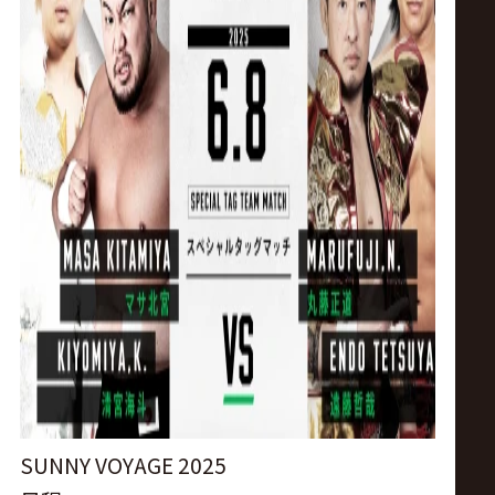
ス
リ
ン
グ・
ノ
ア
公
式
SUNNY VOYAGE 2025