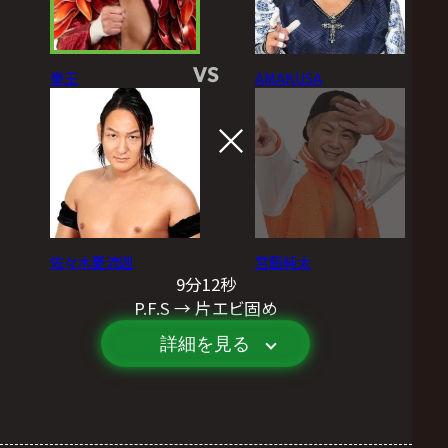
VS
拳王
AMAKUSA
佐々木憂流迦
宮脇純太
9分12秒
P.F.S → 片エビ固め
詳細を見る