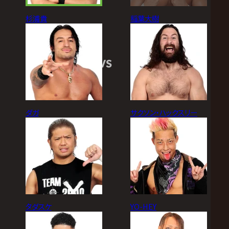
杉浦貴
稲葉大樹
VS
ダガ
サクソン・ハックスリー
タダスケ
YO-HEY