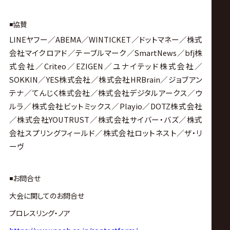
◾️協賛
LINEヤフー／ABEMA／WINTICKET／ドットマネー／株式
会社マイクロアド／テーブルマーク／SmartNews／bfj株
式会社／Criteo／EZIGEN／ユナイテッド株式会社／
SOKKIN／YES株式会社／株式会社HRBrain／ジョブアン
テナ／てんじく株式会社／株式会社デジタルアークス／ウ
ルラ／株式会社ビットミックス／Playio／DOTZ株式会社
／株式会社YOUTRUST／株式会社サイバー・バズ／株式
会社スプリングフィールド／株式会社ロットネスト／ザ・リ
ーヴ
◾️お問合せ
大会に関してのお問合せ
プロレスリング・ノア