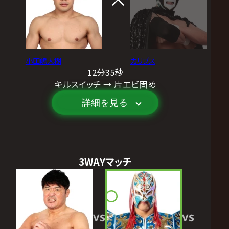
小田嶋大樹
カリブス
12分35秒
キルスイッチ → 片エビ固め
詳細を見る
3WAYマッチ
VS
VS