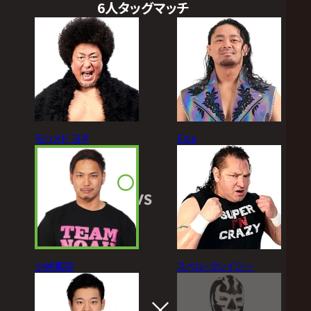
6人タッグマッチ
モハメド ヨネ
Eita
VS
小峠篤司
スペル・クレイジー