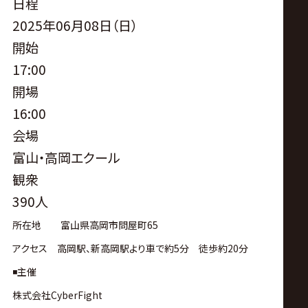
サ
日程
2025年06月08日（日）
イ
開始
17:00
ト
開場
16:00
会場
富山・高岡エクール
観衆
390人
所在地 富山県高岡市問屋町
65
アクセス 高岡駅、新高岡駅より車で約
5
分 徒歩約
20
分
◾️主催
株式会社CyberFight