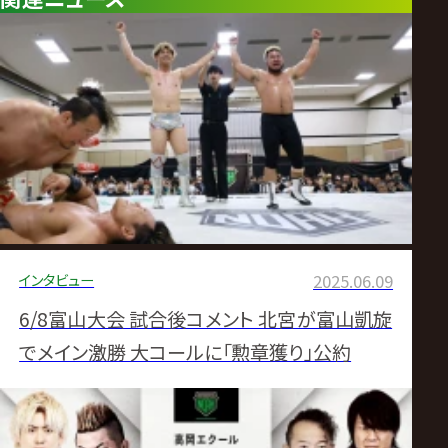
インタビュー
2025.06.09
6/8富山大会 試合後コメント 北宮が富山凱旋
でメイン激勝 大コールに「勲章獲り」公約