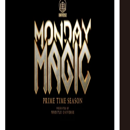
ス
リ
ン
グ・
ノ
ア
公
式