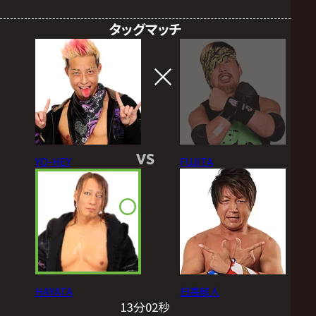
タッグマッチ
VS
YO-HEY
FUJITA
HAYATA
日高郁人
13分02秒