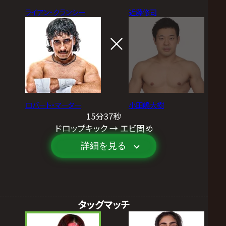
ライアン・クランシー
近藤修司
ロバート・マーター
小田嶋大樹
15分37秒
ドロップキック → エビ固め
詳細を見る
タッグマッチ