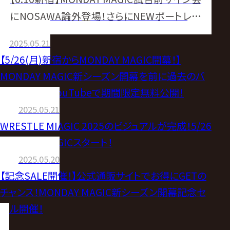
にNOSAWA論外登場！さらにNEWポートレー
トも発売決定！
2025.05.21
【5/26(月)新宿からMONDAY MAGIC開幕！】
MONDAY MAGIC新シーズン開幕を前に過去のバ
ストバウトをYouTubeで期間限定無料公開！
2025.05.21
WRESTLE MIAGIC 2025のビジュアルが完成！5/26
MONDAY MAGICスタート！
2025.05.20
【記念SALE開催！】公式通販サイトでお得にGETの
チャンス！MONDAY MAGIC新シーズン開幕記念セ
ール開催！