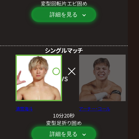
変型回転片エビ固め
詳細を見る
シングルマッチ
VS
清宮海斗
アーチー・コール
10分20秒
変型足折り固め
詳細を見る