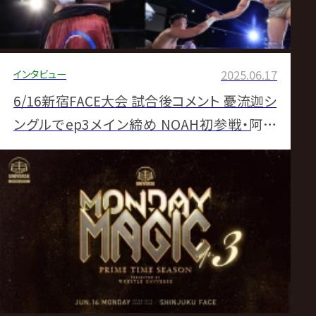
インタビュー
2025.06.17
6/16新宿FACE大会 試合後コメント 憂流迦シ
ングルでep3メイン締め NOAH初参戦・阿部
史典と熱戦