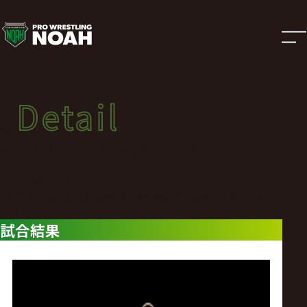
試
合
結
Detail
Detail
果
試合結果
MONDAY MAGIC PRIME TIME
|
SEASON EP3
プ
2025年06月16日（月）MONDAY MAGIC PRIME TIME season
Ep3
試合結果
ロ
レ