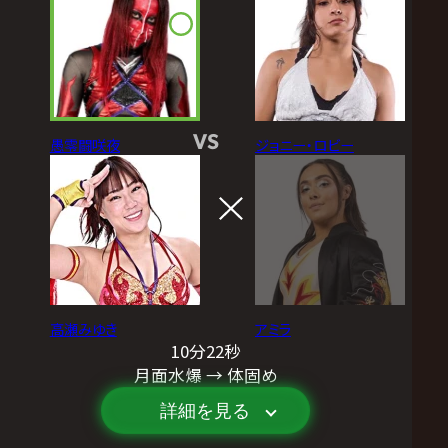
VS
愚零闘咲夜
ジョニー・ロビー
高瀬みゆき
アミラ
10分22秒
月面水爆 → 体固め
詳細を見る