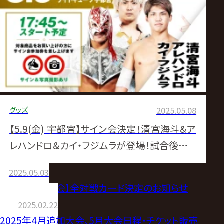
グッズ
2025.05.08
【5.9(金) 宇都宮】サイン会決定！清宮海斗&ア
レハンドロ&カイ・フジムラが登場！試合後サイ
ン会には野獣・藤田和之が登場！
2025.05.03
【5.9宇都宮大会】全対戦カード決定のお知らせ
2025.02.22
2025年4月追加大会、5月大会日程・チケット販売