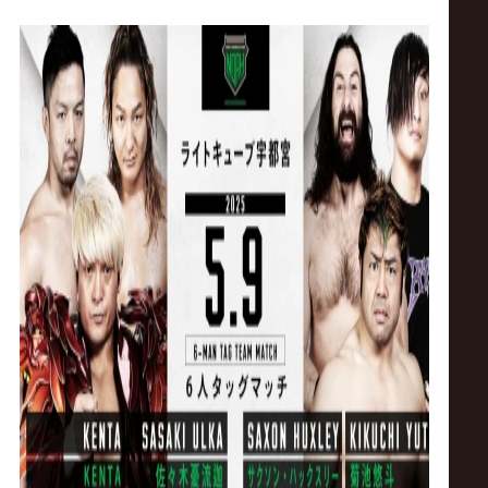
ス
リ
ン
グ・
ノ
ア
公
式