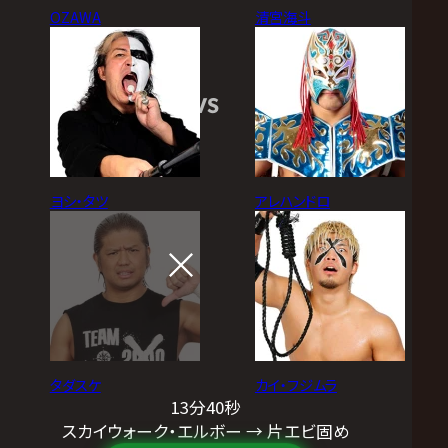
OZAWA
清宮海斗
VS
ヨシ・タツ
アレハンドロ
タダスケ
カイ・フジムラ
13分40秒
スカイウォーク・エルボー → 片エビ固め