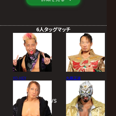
6人タッグマッチ
YO-HEY
丸藤正道
VS