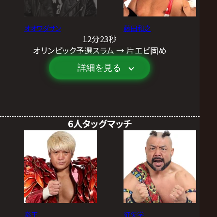
オオワダサン
藤田和之
12分23秒
オリンピック予選スラム → 片エビ固め
詳細を見る
6人タッグマッチ
拳王
征矢学