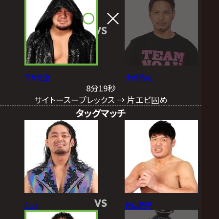
VS
マサ北宮
小峠篤司
8分19秒
サイトースープレックス → 片エビ固め
タッグマッチ
VS
Eita
谷口周平