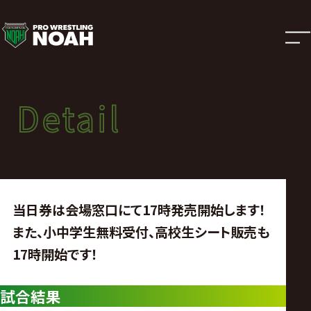
試
合
結
Detail
Detail
果
試合結果
SUNNY VOYAGE 2025
|
2025年05月09日（金）SUNNY VOYAGE 2025
プ
当日券は会場窓口にて17時発売開始します！
また、小中学生無料受付、高校生シート販売も
ロ
17時開始です！
レ
試合結果