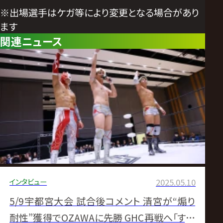
※出場選手はケガ等により変更となる場合があり
ます
関連ニュース
インタビュー
2025.05.10
5/9宇都宮大会 試合後コメント 清宮が“煽り
耐性”獲得でOZAWAに先勝 GHC再戦へ「すべ