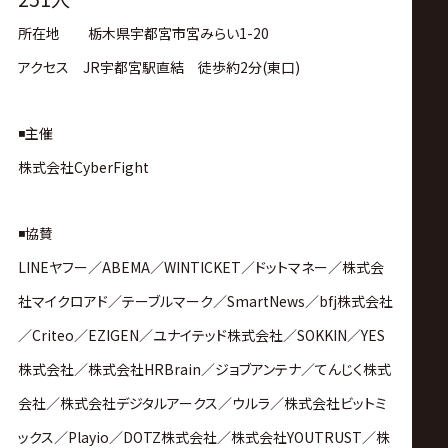
所在地 栃木県宇都宮市宮みらい1-20
アクセス JR宇都宮駅直結 徒歩約2分(東口)
◾️主催
株式会社CyberFight
◾️協賛
LINEヤフー
／
ABEMA
／
WINTICKET／ドットマネー／株式会
社マイクロアド／テーブルマーク／SmartNews／bfj株式会社
／Criteo／EZIGEN／ユナイテッド株式会社／SOKKIN／YES
株式会社／株式会社HRBrain／ジョブアンテナ／てんじく株式
会社／株式会社デジタルアークス／ウルラ／株式会社ビットミ
ックス／Playio／DOTZ株式会社／株式会社YOUTRUST／株