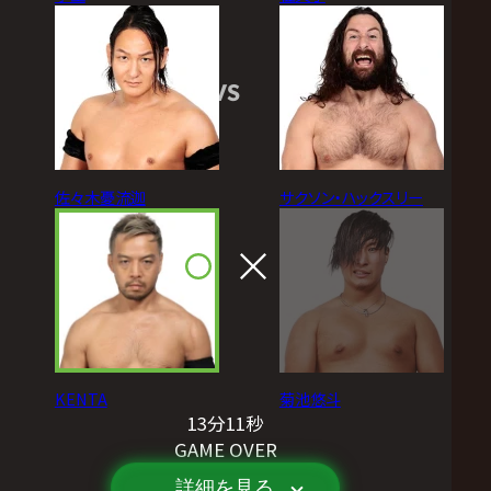
VS
佐々木憂流迦
サクソン・ハックスリー
KENTA
菊池悠斗
13分11秒
GAME OVER
詳細を見る