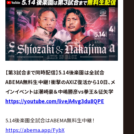
ス
リ
ン
グ・
ノ
【第3試合まで同時配信】5.14後楽園は全試合
ABEMA無料生中継！衝撃のAXIZ復活から10日、メ
ア
インイベントは潮崎豪＆中嶋勝彦vs拳王＆征矢学
公
https://youtube.com/live/A4vg3du8QPE
式
5.14後楽園全試合はABEMA無料生中継！
https://abema.app/FybX