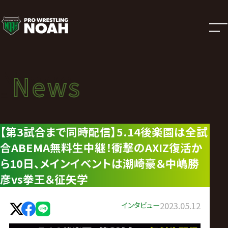
ニ
ュ
ー
News
News
ス
ニュース
|
【第3試合まで同時配信】5.14後楽園は全試
合ABEMA無料生中継！衝撃のAXIZ復活か
プ
ら10日、メインイベントは潮崎豪＆中嶋勝
ロ
彦vs拳王＆征矢学
レ
インタビュー
2023.05.12